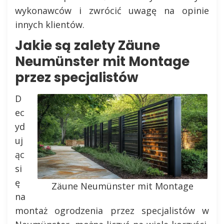
wykonawców i zwrócić uwagę na opinie
innych klientów.
Jakie są zalety Zäune
Neumünster mit Montage
przez specjalistów
D
ec
yd
uj
ąc
si
ę
Zäune Neumünster mit Montage
na
montaż ogrodzenia przez specjalistów w