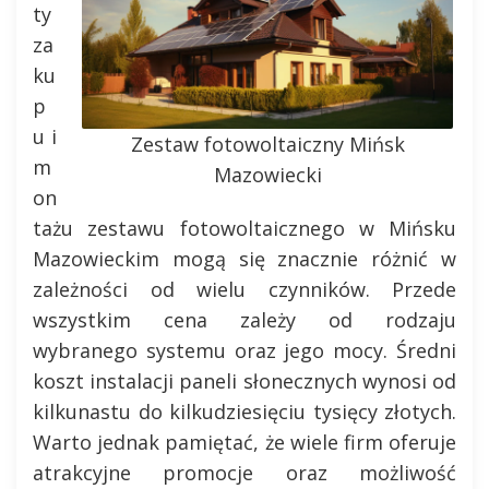
ty
za
ku
p
u i
Zestaw fotowoltaiczny Mińsk
m
Mazowiecki
on
tażu zestawu fotowoltaicznego w Mińsku
Mazowieckim mogą się znacznie różnić w
zależności od wielu czynników. Przede
wszystkim cena zależy od rodzaju
wybranego systemu oraz jego mocy. Średni
koszt instalacji paneli słonecznych wynosi od
kilkunastu do kilkudziesięciu tysięcy złotych.
Warto jednak pamiętać, że wiele firm oferuje
atrakcyjne promocje oraz możliwość