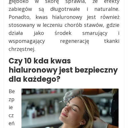
głęboko w skórę sprawia, że efekty
zabiegów są długotrwałe i naturalne.
Ponadto, kwas hialuronowy jest również
stosowany w leczeniu chorób stawów, gdzie
działa jako środek smarujący i
wspomagający regenerację tkanki
chrzęstnej.
Czy 10 kda kwas
hialuronowy jest bezpieczny
dla każdego?
Be
zp
ie
cz
eń