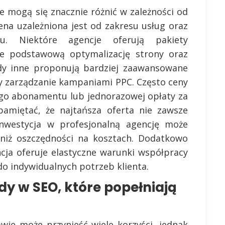
e mogą się znacznie różnić w zależności od
ena uzależniona jest od zakresu usług oraz
u. Niektóre agencje oferują pakiety
e podstawową optymalizację strony oraz
gdy inne proponują bardziej zaawansowane
zy zarządzanie kampaniami PPC. Często ceny
ego abonamentu lub jednorazowej opłaty za
pamiętać, że najtańsza oferta nie zawsze
inwestycja w profesjonalną agencję może
y niż oszczędności na kosztach. Dodatkowo
cja oferuje elastyczne warunki współpracy
o indywidualnych potrzeb klienta.
dy w SEO, które popełniają
ie może przynieść wiele korzyści, jednak