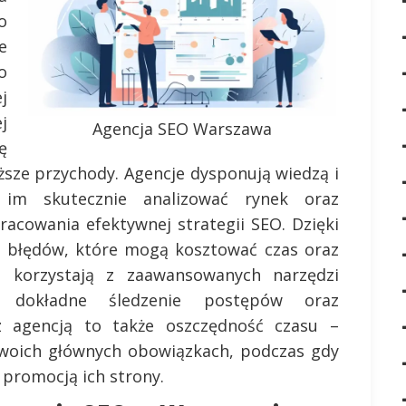
o
e
o
j
j
Agencja SEO Warszawa
ę
ższe przychody. Agencje dysponują wiedzą i
 im skutecznie analizować rynek oraz
racowania efektywnej strategii SEO. Dzięki
i błędów, które mogą kosztować czas oraz
o korzystają z zaawansowanych narzędzi
ją dokładne śledzenie postępów oraz
z agencją to także oszczędność czasu –
swoich głównych obowiązkach, podczas gdy
i promocją ich strony.