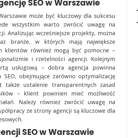
gencję SEO w Warszawie
Warszawie może być kluczowy dla sukcesu
zede wszystkim warto zwrócić uwagę na
ji. Analizując wcześniejsze projekty, można
raz branże, w których mają największe
ch klientów również mogą być pomocne –
onalizmie i rzetelności agencji. Kolejnym
ertą usługową – dobra agencja powinna
 SEO, obejmujące zarówno optymalizację
st także ustalenie transparentnych zasad
ików – klient powinien mieć możliwość
iałań. Należy również zwrócić uwagę na
półpracy ze strony agencji są kluczowe dla
nesowych.
gencji SEO w Warszawie