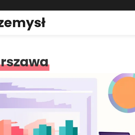
rzemysł
arszawa