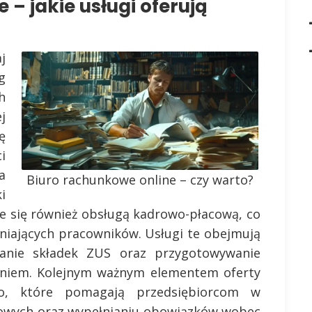
– jakie usługi oferują
j
g
h
j
ę
i
a
Biuro rachunkowe online – czy warto?
i
uje się również obsługą kadrowo-płacową, co
udniających pracowników. Usługi te obejmują
iczanie składek ZUS oraz przygotowywanie
niem. Kolejnym ważnym elementem oferty
o, które pomagają przedsiębiorcom w
kowych oraz wypełnianiu obowiązków wobec