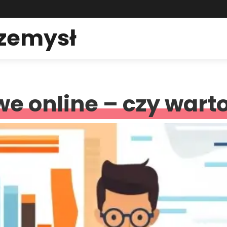
rzemysł
e online – czy wart