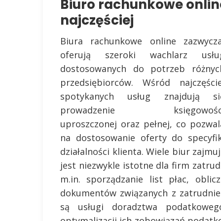
Biuro rachunkowe online 
najczęściej
Biura rachunkowe online zazwycza
oferują szeroki wachlarz usłu
dostosowanych do potrzeb różnyc
przedsiębiorców. Wśród najczęście
spotykanych usług znajdują si
prowadzenie księgowośc
uproszczonej oraz pełnej, co pozwal
na dostosowanie oferty do specyfik
działalności klienta. Wiele biur zajm
jest niezwykle istotne dla firm zatr
m.in. sporządzanie list płac, obl
dokumentów związanych z zatrudnie
są usługi doradztwa podatkoweg
optymalizacji ich zobowiązań podat