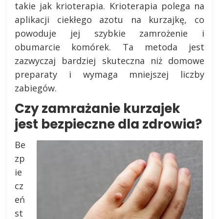
takie jak krioterapia. Krioterapia polega na
aplikacji ciekłego azotu na kurzajkę, co
powoduje jej szybkie zamrożenie i
obumarcie komórek. Ta metoda jest
zazwyczaj bardziej skuteczna niż domowe
preparaty i wymaga mniejszej liczby
zabiegów.
Czy zamrażanie kurzajek
jest bezpieczne dla zdrowia?
Be
zp
ie
cz
eń
st