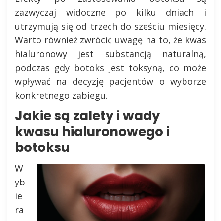
zazwyczaj widoczne po kilku dniach i
utrzymują się od trzech do sześciu miesięcy.
Warto również zwrócić uwagę na to, że kwas
hialuronowy jest substancją naturalną,
podczas gdy botoks jest toksyną, co może
wpływać na decyzję pacjentów o wyborze
konkretnego zabiegu.
Jakie są zalety i wady
kwasu hialuronowego i
botoksu
W
yb
ie
ra