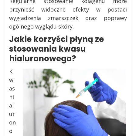
Regularne stosowanie kolagenu może
przynieść widoczne efekty w postaci
wygładzenia zmarszczek oraz poprawy
ogólnego wyglądu skóry.
Jakie korzyści płyną ze
stosowania kwasu
hialuronowego?
K
w
as
hi
al
ur
on
o