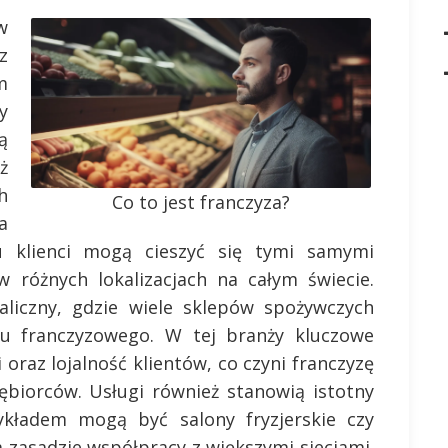
w
z
m
y
ą
ż
h
Co to jest franczyza?
a
u klienci mogą cieszyć się tymi samymi
 różnych lokalizacjach na całym świecie.
aliczny, gdzie wiele sklepów spożywczych
u franczyzowego. W tej branży kluczowe
raz lojalność klientów, co czyni franczyzę
ębiorców. Usługi również stanowią istotny
kładem mogą być salony fryzjerskie czy
a zasadzie współpracy z większymi sieciami.