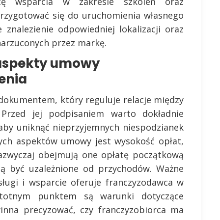
cę wsparcia w zakresie szkoleń oraz
przygotować się do uruchomienia własnego
 znalezienie odpowiedniej lokalizacji oraz
narzuconych przez markę.
 aspekty umowy
enia
okumentem, który reguluje relacje między
 Przed jej podpisaniem warto dokładnie
, aby uniknąć nieprzyjemnych niespodzianek
szych aspektów umowy jest wysokość opłat,
 Zazwyczaj obejmują one opłatę początkową
gą być uzależnione od przychodów. Ważne
usługi i wsparcie oferuje franczyzodawca w
stotnym punktem są warunki dotyczące
winna precyzować, czy franczyzobiorca ma