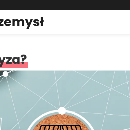
rzemysł
zyza?