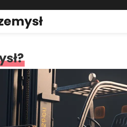
rzemysł
ysł?