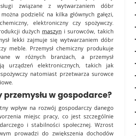
usługi związane z wytwarzaniem dóbr
można podzielić na kilka głównych gałęzi,
 chemiczny, elektroniczny czy spożywczy.
produkcji dużych
maszyn
i surowców, takich
emysł lekki zajmuje się wytwarzaniem dóbr
 czy meble. Przemysł chemiczny produkuje
ywane w różnych branżach, a przemysł
ją urządzeń elektronicznych, takich jak
ł spożywczy natomiast przetwarza surowce
iowe.
y przemysłu w gospodarce?
otny wpływ na rozwój gospodarczy danego
worzenia miejsc pracy, co jest szczególnie
arczego i stabilności społecznej. Wzrost
owym prowadzi do zwiększenia dochodów