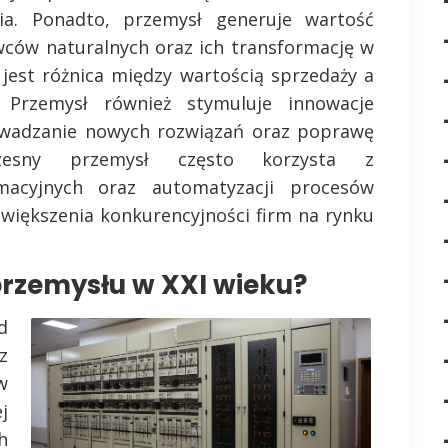
ia. Ponadto, przemysł generuje wartość
ców naturalnych oraz ich transformację w
jest różnica między wartością sprzedaży a
 Przemysł również stymuluje innowacje
owadzanie nowych rozwiązań oraz poprawę
łczesny przemysł często korzysta z
macyjnych oraz automatyzacji procesów
zwiększenia konkurencyjności firm na rynku
przemysłu w XXI wieku?
d
z
w
j
h