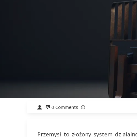
0 Comments
Przemysł to złożony system działaln