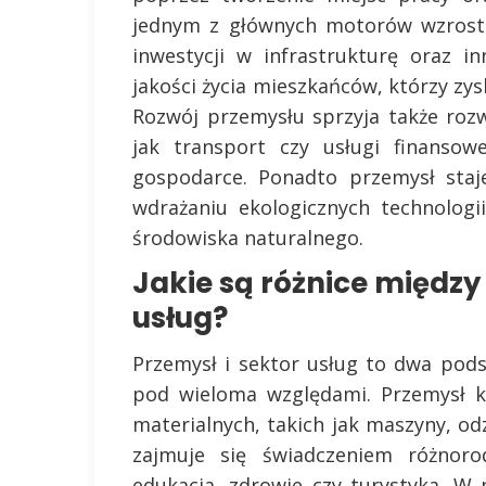
jednym z głównych motorów wzrostu
inwestycji w infrastrukturę oraz 
jakości życia mieszkańców, którzy zy
Rozwój przemysłu sprzyja także roz
jak transport czy usługi finansow
gospodarce. Ponadto przemysł staj
wdrażaniu ekologicznych technologi
środowiska naturalnego.
Jakie są różnice międz
usług?
Przemysł i sektor usług to dwa pods
pod wieloma względami. Przemysł k
materialnych, takich jak maszyny, od
zajmuje się świadczeniem różnorod
edukacja, zdrowie czy turystyka. W