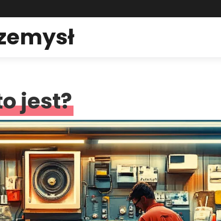
rzemysł
o jest?