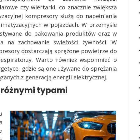
arowe czy wiertarki, co znacznie zwiększa
zacyjnej kompresory służą do napełniania
limatyzacyjnych w pojazdach. W przemyśle
stywane do pakowania produktów oraz w
la na zachowanie świeżości żywności. W
resory dostarczają sprężone powietrze do
 respiratorzy. Warto również wspomnieć o
etyce, gdzie są one używane do sprężania
anych z generacją energii elektrycznej.
y różnymi typami
u
a
z
h