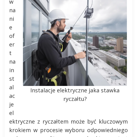
w
na
ni
e
of
er
t
na
in
st
al
Instalacje elektryczne jaka stawka
ac
ryczałtu?
je
el
ektryczne z ryczałtem może być kluczowym
krokiem w procesie wyboru odpowiedniego