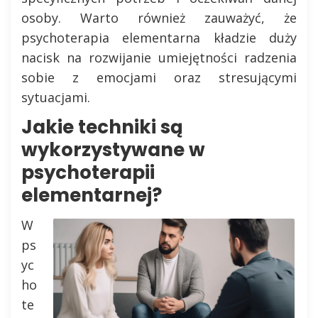
osoby. Warto również zauważyć, że
psychoterapia elementarna kładzie duży
nacisk na rozwijanie umiejętności radzenia
sobie z emocjami oraz stresującymi
sytuacjami.
Jakie techniki są
wykorzystywane w
psychoterapii
elementarnej?
W
ps
yc
ho
te