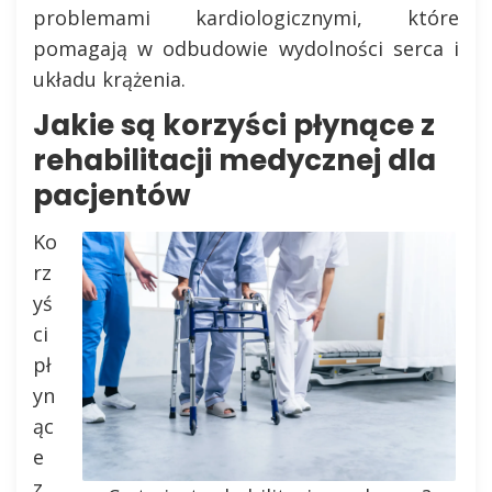
problemami kardiologicznymi, które
pomagają w odbudowie wydolności serca i
układu krążenia.
Jakie są korzyści płynące z
rehabilitacji medycznej dla
pacjentów
Ko
rz
yś
ci
pł
yn
ąc
e
z