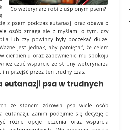
k
Co weterynarz robi z uśpionym psem?
ę
 się z psem podczas eutanazji oraz obawa o
Wiele osób zmaga się z myślami o tym, czy
pila lub czy powinny były poczekać dłużej
 Ważne jest jednak, aby pamiętać, że celem
u w cierpieniu oraz zapewnienie mu spokoju
ównież czuć wsparcie ze strony weterynarza
 im przejść przez ten trudny czas.
a eutanazji psa w trudnych
nych ze stanem zdrowia psa wiele osób
a eutanazji. Zanim podejmie się decyzję o
żyć różne opcje leczenia oraz wsparcia
h weterynaryjnych. Weterynarze często