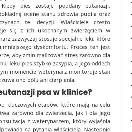
 Kiedy pies zostaje poddany eutanazji,
dokładną ocenę stanu zdrowia pupila oraz
ynach tej decyzji. Właściciele często
ieje się z ich ukochanym zwierzęciem w
narz zazwyczaj stosuje specjalne leki, które
ajmniejszego dyskomfortu. Proces ten jest
rze, aby zminimalizować stres zarówno dla
daniu leku pies szybko zasypia, a jego oddech
W tym momencie weterynarz monitoruje stan
czuwa ono bólu ani cierpienia.
utanazji psa w klinice?
ilku kluczowych etapów, które mają na celu
wa zarówno dla zwierzęcia, jak i dla jego
onsultacja z weterynarzem, który wyjaśnia
powiada na pytania właściciela. Następnie