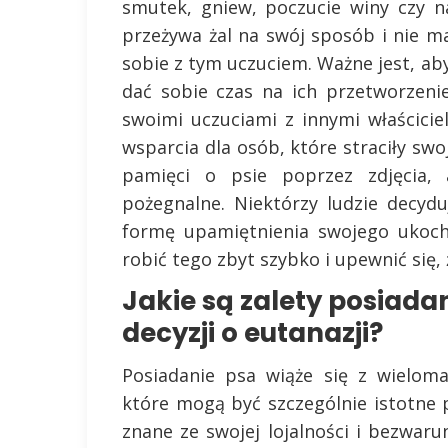
smutek, gniew, poczucie winy czy na
przeżywa żal na swój sposób i nie 
sobie z tym uczuciem. Ważne jest, ab
dać sobie czas na ich przetworzeni
swoimi uczuciami z innymi właścici
wsparcia dla osób, które straciły sw
pamięci o psie poprzez zdjęcia,
pożegnalne. Niektórzy ludzie decyd
formę upamiętnienia swojego ukoch
robić tego zbyt szybko i upewnić się,
Jakie są zalety posiada
decyzji o eutanazji?
Posiadanie psa wiąże się z wieloma
które mogą być szczególnie istotne p
znane ze swojej lojalności i bezwarun