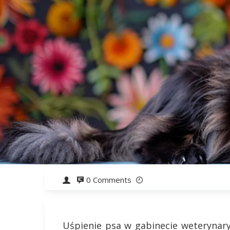
0 Comments
Uśpienie psa w gabinecie weterynary