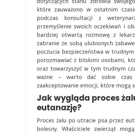
dotyczących stanu zdrowia swojego
które zauważono w ostatnim czasie
podczas konsultacji z weteryn
przemyślenie swoich oczekiwań i ob
bardziej otwartą rozmowę z lekarz
zabranie ze sobą ulubionych zabaw
poczucia bezpieczeństwa w trudnym 
porozmawiać z bliskimi osobami, kt
oraz towarzyszyć w tym trudnym cza
ważne – warto dać sobie czas 
zaakceptowanie emocji, które mogą si
Jak wygląda proces żalu
eutanazję?
Proces żalu po utracie psa przez eu
bolesny. Właściciele zwierząt mog