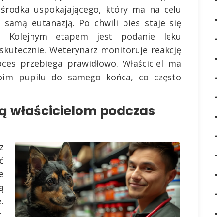
 środka uspokajającego, który ma na celu
 samą eutanazją. Po chwili pies staje się
y. Kolejnym etapem jest podanie leku
 skutecznie. Weterynarz monitoruje reakcję
oces przebiega prawidłowo. Właściciel ma
oim pupilu do samego końca, co często
ą właścicielom podczas
z
ć
e
ą
.
,