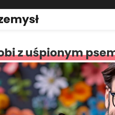
rzemysł
robi z uśpionym pse