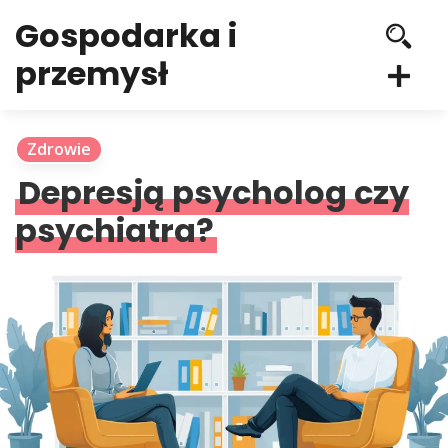
Gospodarka i
przemysł
Zdrowie
Depresją psycholog czy
psychiatra?