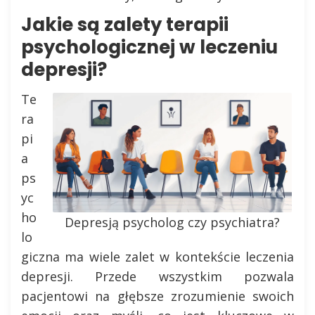
Jakie są zalety terapii
psychologicznej w leczeniu
depresji?
Te
ra
pi
a
ps
yc
ho
Depresją psycholog czy psychiatra?
lo
giczna ma wiele zalet w kontekście leczenia
depresji. Przede wszystkim pozwala
pacjentowi na głębsze zrozumienie swoich