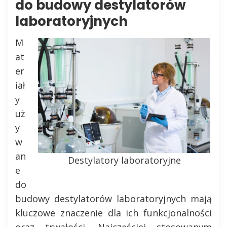
do budowy destylatorów
laboratoryjnych
M
at
er
iał
y
uż
y
w
an
Destylatory laboratoryjne
e
do
budowy destylatorów laboratoryjnych mają
kluczowe znaczenie dla ich funkcjonalności
oraz trwałości. Najczęściej stosowanym