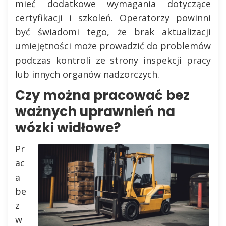
mieć dodatkowe wymagania dotyczące
certyfikacji i szkoleń. Operatorzy powinni
być świadomi tego, że brak aktualizacji
umiejętności może prowadzić do problemów
podczas kontroli ze strony inspekcji pracy
lub innych organów nadzorczych.
Czy można pracować bez
ważnych uprawnień na
wózki widłowe?
Pr
ac
a
be
z
w