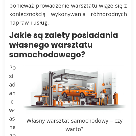
ponieważ prowadzenie warsztatu wiąże się z
koniecznością wykonywania różnorodnych
napraw i usług.
Jakie są zalety posiadania
własnego warsztatu
samochodowego?
Po
si
ad
an
ie
wł
as
Własny warsztat samochodowy – czy
ne
warto?
go