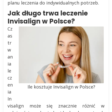
planu leczenia do indywidualnych potrzeb.
Jak długo trwa leczenie
Invisalign w Polsce?
Cz
as
tr
w
an
ia
le
cz
en
Ile kosztuje Invisalign w Polsce?
ia
In
visalign może się znacznie różnić w