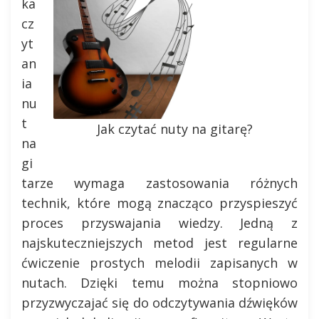
ka
cz
yt
an
ia
nu
t
Jak czytać nuty na gitarę?
na
gi
tarze wymaga zastosowania różnych
technik, które mogą znacząco przyspieszyć
proces przyswajania wiedzy. Jedną z
najskuteczniejszych metod jest regularne
ćwiczenie prostych melodii zapisanych w
nutach. Dzięki temu można stopniowo
przyzwyczajać się do odczytywania dźwięków