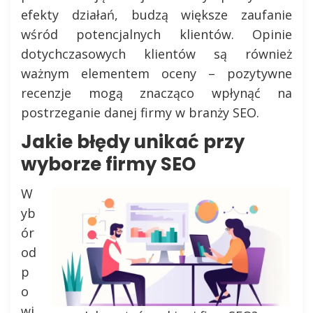
efekty działań, budzą większe zaufanie
wśród potencjalnych klientów. Opinie
dotychczasowych klientów są również
ważnym elementem oceny – pozytywne
recenzje mogą znacząco wpłynąć na
postrzeganie danej firmy w branży SEO.
Jakie błędy unikać przy
wyborze firmy SEO
W
yb
ór
od
p
o
wi