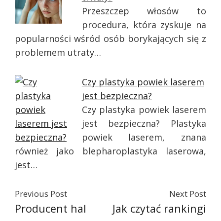
Przeszczep włosów to
procedura, która zyskuje na
popularności wśród osób borykających się z
problemem utraty…
Czy plastyka powiek laserem
jest bezpieczna?
Czy plastyka powiek laserem
jest bezpieczna? Plastyka
powiek laserem, znana
również jako blepharoplastyka laserowa,
jest…
Previous Post
Next Post
Producent hal
Jak czytać rankingi