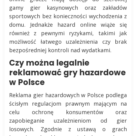
gamy gier kasynowych oraz zakładów
sportowych bez konieczności wychodzenia z
domu. Jednakże hazard online wiąże się
również z pewnymi ryzykami, takimi jak
możliwość łatwego uzależnienia czy brak
bezpośredniej kontroli nad wydatkami.
Czy można legalnie
reklamować gry hazardowe
w Polsce
Reklama gier hazardowych w Polsce podlega
ścisłym regulacjom prawnym mającym na
celu ochronę konsumentów oraz
zapobieganie uzależnieniom od gier
losowych. Zgodnie z ustawą o grach