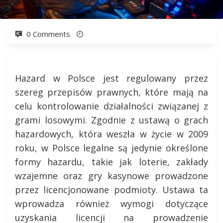
0 Comments
Hazard w Polsce jest regulowany przez
szereg przepisów prawnych, które mają na
celu kontrolowanie działalności związanej z
grami losowymi. Zgodnie z ustawą o grach
hazardowych, która weszła w życie w 2009
roku, w Polsce legalne są jedynie określone
formy hazardu, takie jak loterie, zakłady
wzajemne oraz gry kasynowe prowadzone
przez licencjonowane podmioty. Ustawa ta
wprowadza również wymogi dotyczące
uzyskania licencji na prowadzenie