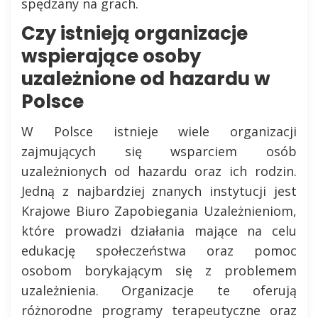
spędzany na grach.
Czy istnieją organizacje
wspierające osoby
uzależnione od hazardu w
Polsce
W Polsce istnieje wiele organizacji
zajmujących się wsparciem osób
uzależnionych od hazardu oraz ich rodzin.
Jedną z najbardziej znanych instytucji jest
Krajowe Biuro Zapobiegania Uzależnieniom,
które prowadzi działania mające na celu
edukację społeczeństwa oraz pomoc
osobom borykającym się z problemem
uzależnienia. Organizacje te oferują
różnorodne programy terapeutyczne oraz