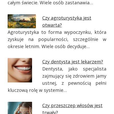
całym świecie. Wiele osób zastanawia…
Czy agroturystyka jest
otwarta?
Agroturystyka to forma wypoczynku, która
zyskuje na popularności, szczególnie w
okresie letnim. Wiele osób decyduje…
Czy dentysta jest lekarzem?
Dentysta, jako specjalista
zajmujący się zdrowiem jamy
ustnej, z pewnością pełni
kluczową rolę w systemie…
Czy przeszczep włosów jest
trwały?