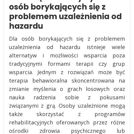
osób borykających się z
problemem uzależnienia od
hazardu
Dla osób borykających się z problemem
uzależnienia od hazardu istnieje wiele
alternatyw i możliwości wsparcia poza
tradycyjnymi formami terapii czy grup
wsparcia. Jednym z rozwiązań może być
terapia behawioralna skoncentrowana na
zmianie myślenia o grach losowych oraz
nauka radzenia sobie z pokusami
związanymi z grą. Osoby uzależnione mogą
także skorzystać z programów
rehabilitacyjnych oferowanych przez różne
ośrodki zdrowia psychicznego lub