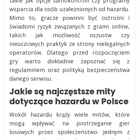
takie jak opcje samokontroli czy programy
wsparcia dla osób uzależnionych od hazardu.
Mimo to, gracze powinni być ostrożni i
świadomi ryzyk związanych z grami online,
takich jak możliwość oszustw czy
nieuczciwych praktyk ze strony nielegalnych
operatorów. Dlatego przed rozpoczęciem
gry warto dokładnie zapoznać się z
regulaminem oraz polityką bezpieczeństwa
danego serwisu.
Jakie są najczęstsze mity
dotyczące hazardu w Polsce
Wokół hazardu krąży wiele mitów, które
mogą wpływać na postrzeganie gier
losowych przez społeczeństwo. Jednym z