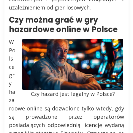
uzależnieniem od gier losowych.
Czy można grać w gry
hazardowe online w Polsce
W
Po
ls
ce
gr
y
ha
Czy hazard jest legalny w Polsce?
za
rdowe online są dozwolone tylko wtedy, gdy
są prowadzone przez operatorów
posiadających odpowiednią licencję wydaną