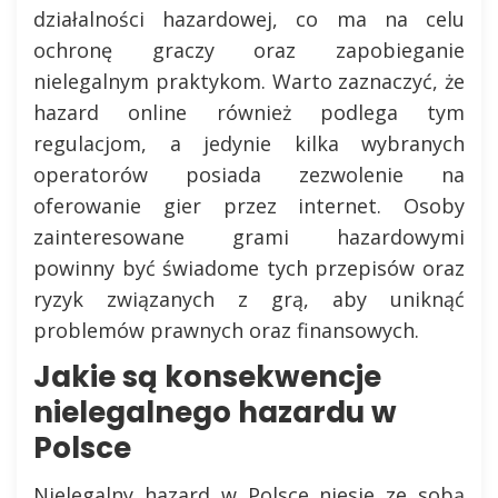
działalności hazardowej, co ma na celu
ochronę graczy oraz zapobieganie
nielegalnym praktykom. Warto zaznaczyć, że
hazard online również podlega tym
regulacjom, a jedynie kilka wybranych
operatorów posiada zezwolenie na
oferowanie gier przez internet. Osoby
zainteresowane grami hazardowymi
powinny być świadome tych przepisów oraz
ryzyk związanych z grą, aby uniknąć
problemów prawnych oraz finansowych.
Jakie są konsekwencje
nielegalnego hazardu w
Polsce
Nielegalny hazard w Polsce niesie ze sobą