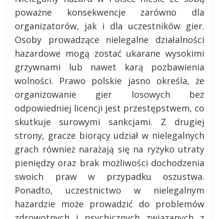
poważne konsekwencje zarówno dla
organizatorów, jak i dla uczestników gier.
Osoby prowadzące nielegalne działalności
hazardowe mogą zostać ukarane wysokimi
grzywnami lub nawet karą pozbawienia
wolności. Prawo polskie jasno określa, że
organizowanie gier losowych bez
odpowiedniej licencji jest przestępstwem, co
skutkuje surowymi sankcjami. Z drugiej
strony, gracze biorący udział w nielegalnych
grach również narażają się na ryzyko utraty
pieniędzy oraz brak możliwości dochodzenia
swoich praw w przypadku oszustwa.
Ponadto, uczestnictwo w nielegalnym
hazardzie może prowadzić do problemów
zdrowotnych i psychicznych związanych z