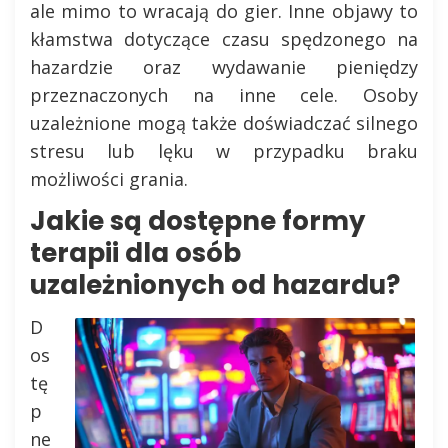
ale mimo to wracają do gier. Inne objawy to
kłamstwa dotyczące czasu spędzonego na
hazardzie oraz wydawanie pieniędzy
przeznaczonych na inne cele. Osoby
uzależnione mogą także doświadczać silnego
stresu lub lęku w przypadku braku
możliwości grania.
Jakie są dostępne formy
terapii dla osób
uzależnionych od hazardu?
D
os
tę
p
ne