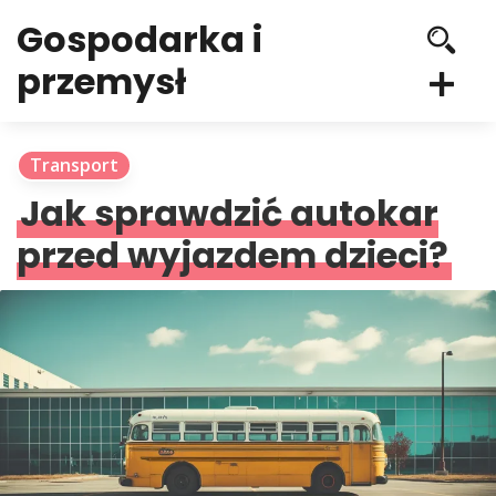
Gospodarka i
przemysł
Transport
Jak sprawdzić autokar
przed wyjazdem dzieci?