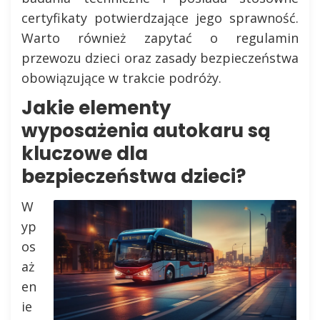
certyfikaty potwierdzające jego sprawność.
Warto również zapytać o regulamin
przewozu dzieci oraz zasady bezpieczeństwa
obowiązujące w trakcie podróży.
Jakie elementy
wyposażenia autokaru są
kluczowe dla
bezpieczeństwa dzieci?
W
yp
os
aż
en
ie