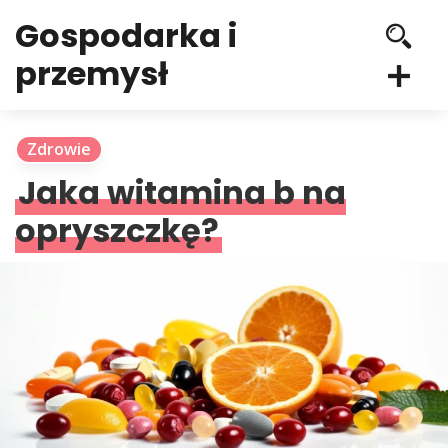
Gospodarka i
przemysł
Zdrowie
Jaka witamina b na
opryszczkę?