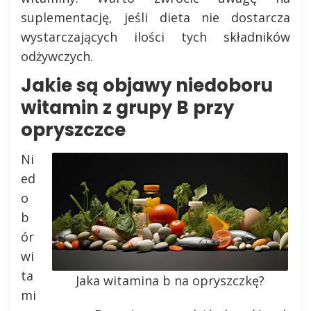
suplementację, jeśli dieta nie dostarcza
wystarczających ilości tych składników
odżywczych.
Jakie są objawy niedoboru
witamin z grupy B przy
opryszczce
Ni
ed
o
b
ór
wi
ta
Jaka witamina b na opryszczkę?
mi