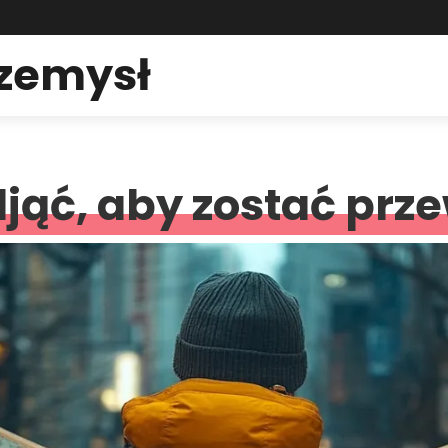
rzemysł
djąć, aby zostać pr