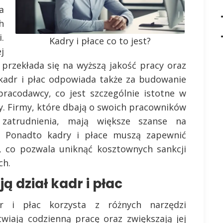
a
h
.
Kadry i płace co to jest?
j
przekłada się na wyższą jakość pracy oraz
ł kadr i płac odpowiada także za budowanie
racodawcy, co jest szczególnie istotne w
y. Firmy, które dbają o swoich pracowników
 zatrudnienia, mają większe szanse na
ów. Ponadto kadry i płace muszą zapewnić
, co pozwala uniknąć kosztownych sankcji
ch.
ą dział kadr i płac
dr i płac korzysta z różnych narzędzi
twiają codzienną pracę oraz zwiększają jej