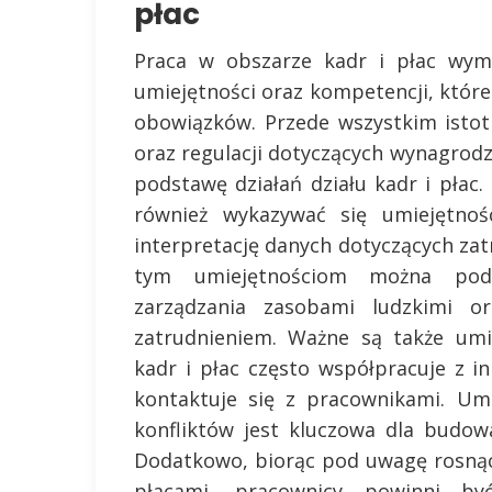
płac
Praca w obszarze kadr i płac wym
umiejętności oraz kompetencji, któr
obowiązków. Przede wszystkim isto
oraz regulacji dotyczących wynagrod
podstawę działań działu kadr i pła
również wykazywać się umiejętnośc
interpretację danych dotyczących zat
tym umiejętnościom można pod
zarządzania zasobami ludzkimi or
zatrudnieniem. Ważne są także umie
kadr i płac często współpracuje z i
kontaktuje się z pracownikami. Um
konfliktów jest kluczowa dla budow
Dodatkowo, biorąc pod uwagę rosnącą
płacami, pracownicy powinni b