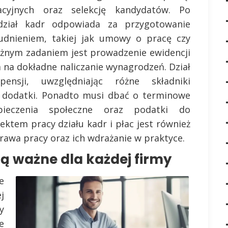
acyjnych oraz selekcję kandydatów. Po
dział kadr odpowiada za przygotowanie
rudnieniem, takiej jak umowy o pracę czy
żnym zadaniem jest prowadzenie ewidencji
 na dokładne naliczanie wynagrodzeń. Dział
ensji, uwzględniając różne składniki
y dodatki. Ponadto musi dbać o terminowe
pieczenia społeczne oraz podatki do
ktem pracy działu kadr i płac jest również
awa pracy oraz ich wdrażanie w praktyce.
są ważne dla każdej firmy
e
j
y
e