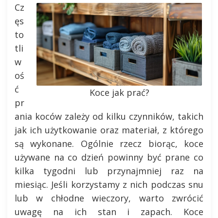
Cz
ęs
to
tli
w
oś
ć
Koce jak prać?
pr
ania koców zależy od kilku czynników, takich
jak ich użytkowanie oraz materiał, z którego
są wykonane. Ogólnie rzecz biorąc, koce
używane na co dzień powinny być prane co
kilka tygodni lub przynajmniej raz na
miesiąc. Jeśli korzystamy z nich podczas snu
lub w chłodne wieczory, warto zwrócić
uwagę na ich stan i zapach. Koce