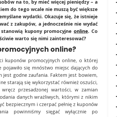
sobów na to, by mieć więcej pieniędzy – a
dkiem do tego wcale nie muszą być większe
zemyślane wydatki. Okazuje się, że istnieje
ować z zakupów, a jednocześnie nie wydać
ek stanowią kupony promocyjne
online
. Co
aściwie warto się nimi zainteresować?
promocyjnych online?
ci kuponów promocyjnych online, o której
ie pojawiło się mnóstwo miejsc dających do
ch jest godne zaufania. Faktem jest bowiem,
e starają się wykorzystać również oszuści,
wręcz przesadzonej wartości, w zamian
podania danych wrażliwych, którymi z nikim
 być bezpiecznym i czerpać pełnię z kuponów
ania powinniśmy sięgać wyłącznie po