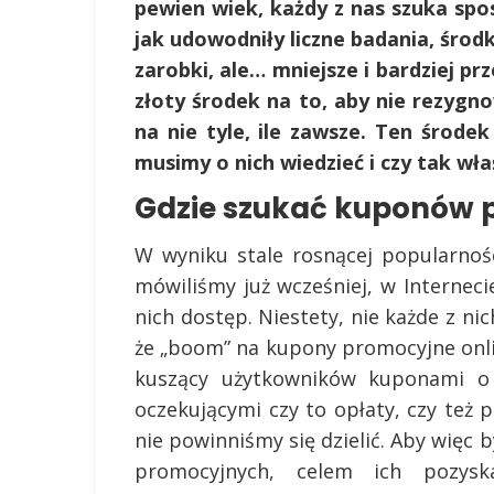
pewien wiek, każdy z nas szuka spo
jak udowodniły liczne badania, śro
zarobki, ale… mniejsze i bardziej pr
złoty środek na to, aby nie rezygn
na nie tyle, ile zawsze. Ten środ
musimy o nich wiedzieć i czy tak wł
Gdzie szukać kuponów 
W wyniku stale rosnącej popularnoś
mówiliśmy już wcześniej, w Internec
nich dostęp. Niestety, nie każde z ni
że „boom” na kupony promocyjne onlin
kuszący użytkowników kuponami o 
oczekującymi czy to opłaty, czy też 
nie powinniśmy się dzielić. Aby więc
promocyjnych, celem ich pozysk