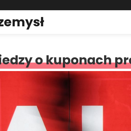
rzemysł
edzy o kuponach p