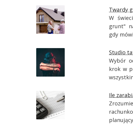
Twardy g
W świeci
grunt" n
gdy mów
Studio t
Wybór od
krok w p
wszystk
Ile zarab
Zrozumi
rachunko
planujący