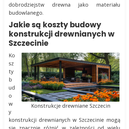
dobrodziejstw drewna jako materiału
budowlanego.
Jakie są koszty budowy
konstrukcji drewnianych w
Szczecinie
Ko
sz
ty
b
ud
o
w
Konstrukcje drewniane Szczecin
y
konstrukcji drewnianych w Szczecinie mogą
się znacznie różnić w zależności od wielu