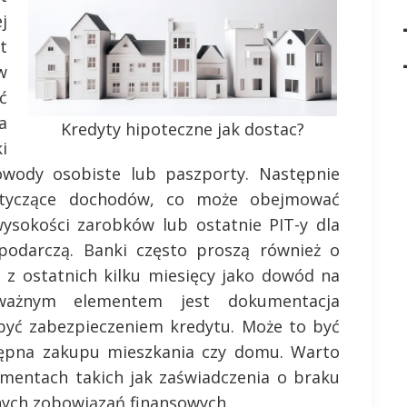
j
t
w
ć
a
Kredyty hipoteczne jak dostac?
i
owody osobiste lub paszporty. Następnie
otyczące dochodów, co może obejmować
wysokości zarobków lub ostatnie PIT-y dla
podarczą. Banki często proszą również o
z ostatnich kilku miesięcy jako dowód na
 ważnym elementem jest dokumentacja
być zabezpieczeniem kredytu. Może to być
ępna zakupu mieszkania czy domu. Warto
mentach takich jak zaświadczenia o braku
nych zobowiązań finansowych.