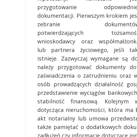
przygotowanie odpowiednie
dokumentacji. Pierwszym krokiem jes
zebranie dokumentó
potwierdzających tożsamoś
wnioskodawcy oraz współmałżonk
lub partnera życiowego, jeśli tak
istnieje. Zazwyczaj wymagane są d
należy przygotować dokumenty d
zaświadczenia o zatrudnieniu oraz 
osób prowadzących działalność gos
przedstawienie wyciągów bankowych 
stabilność finansową. Kolejnym
dotycząca nieruchomości, która ma 
akt notarialny lub umowa przedwst
także pamiętać o dodatkowych doku
zadłużeń czy informacje dotyczące in