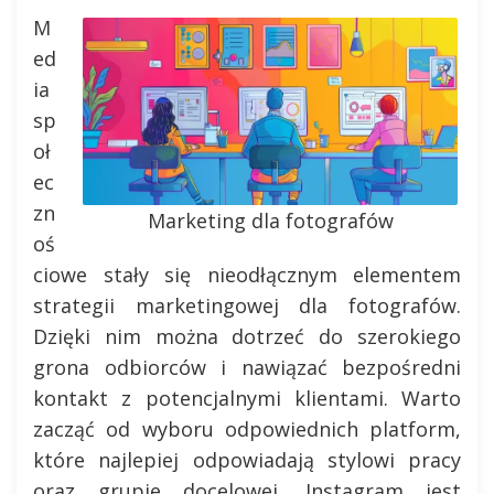
M
ed
ia
sp
oł
ec
zn
Marketing dla fotografów
oś
ciowe stały się nieodłącznym elementem
strategii marketingowej dla fotografów.
Dzięki nim można dotrzeć do szerokiego
grona odbiorców i nawiązać bezpośredni
kontakt z potencjalnymi klientami. Warto
zacząć od wyboru odpowiednich platform,
które najlepiej odpowiadają stylowi pracy
oraz grupie docelowej. Instagram jest