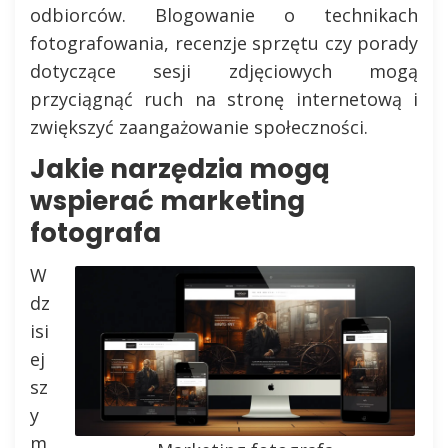
odbiorców. Blogowanie o technikach
fotografowania, recenzje sprzętu czy porady
dotyczące sesji zdjęciowych mogą
przyciągnąć ruch na stronę internetową i
zwiększyć zaangażowanie społeczności.
Jakie narzędzia mogą
wspierać marketing
fotografa
W
dz
isi
ej
sz
y
m