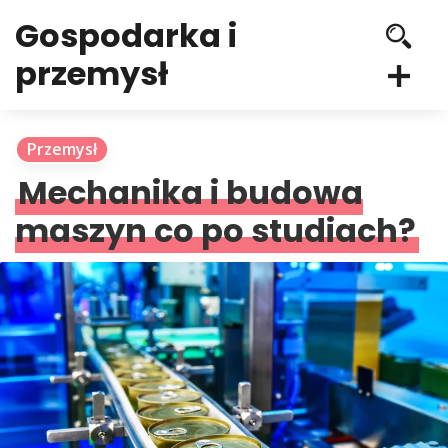
Gospodarka i
przemysł
Przemysł
Mechanika i budowa
maszyn co po studiach?