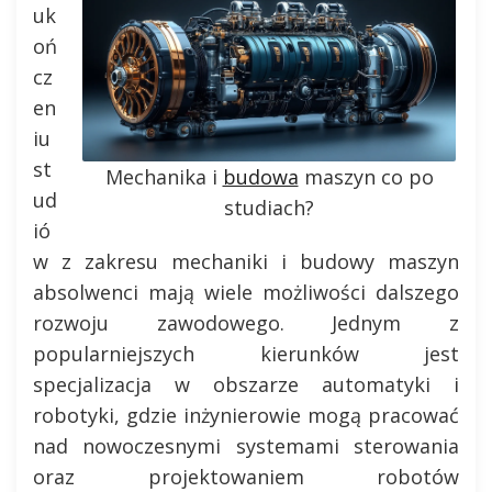
uk
oń
cz
en
iu
st
Mechanika i
budowa
maszyn co po
ud
studiach?
ió
w z zakresu mechaniki i budowy maszyn
absolwenci mają wiele możliwości dalszego
rozwoju zawodowego. Jednym z
popularniejszych kierunków jest
specjalizacja w obszarze automatyki i
robotyki, gdzie inżynierowie mogą pracować
nad nowoczesnymi systemami sterowania
oraz projektowaniem robotów