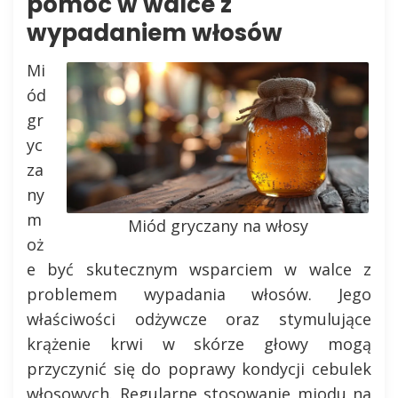
pomóc w walce z
wypadaniem włosów
Mi
ód
gr
yc
za
ny
m
Miód gryczany na włosy
oż
e być skutecznym wsparciem w walce z
problemem wypadania włosów. Jego
właściwości odżywcze oraz stymulujące
krążenie krwi w skórze głowy mogą
przyczynić się do poprawy kondycji cebulek
włosowych. Regularne stosowanie miodu na