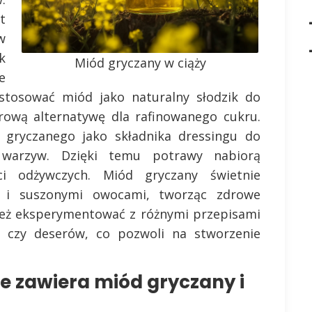
t
w
k
Miód gryczany w ciąży
e
 stosować miód jako naturalny słodzik do
drową alternatywę dla rafinowanego cukru.
gryczanego jako składnika dressingu do
warzyw. Dzięki temu potrawy nabiorą
i odżywczych. Miód gryczany świetnie
 i suszonymi owocami, tworząc zdrowe
nież eksperymentować z różnymi przepisami
t czy deserów, co pozwoli na stworzenie
e zawiera miód gryczany i