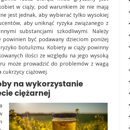
kobiet w ciąży, pod warunkiem że nie mają
ne jest jednak, aby wybierać tylko wysokiej
ucentów, aby uniknąć ryzyka związanego z
innymi substancjami szkodliwymi. Należy
e powinien być podawany dzieciom poniżej
 ryzyko botulizmu. Kobiety w ciąży powinny
kowanych ilości ze względu na jego wysoką
cukru może prowadzić do problemów z wagą
 cukrzycy ciążowej.
soby na wykorzystanie
cie ciężarnej
a
w
m
.