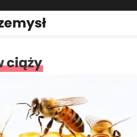
rzemysł
 ciąży