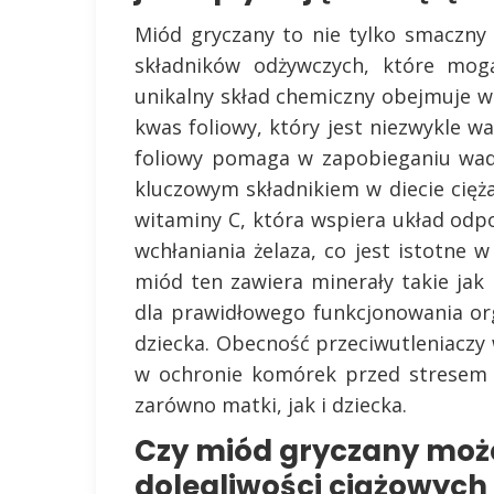
Miód gryczany to nie tylko smaczny 
składników odżywczych, które mogą
unikalny skład chemiczny obejmuje wi
kwas foliowy, który jest niezwykle 
foliowy pomaga w zapobieganiu wad
kluczowym składnikiem w diecie cięż
witaminy C, która wspiera układ odp
wchłaniania żelaza, co jest istotne 
miód ten zawiera minerały takie jak
dla prawidłowego funkcjonowania or
dziecka. Obecność przeciwutleniacz
w ochronie komórek przed stresem o
zarówno matki, jak i dziecka.
Czy miód gryczany moż
dolegliwości ciążowych