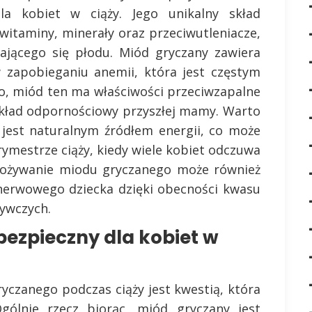
la kobiet w ciąży. Jego unikalny skład
witaminy, minerały oraz przeciwutleniacze,
jającego się płodu. Miód gryczany zawiera
 zapobieganiu anemii, która jest częstym
o, miód ten ma właściwości przeciwzapalne
układ odpornościowy przyszłej mamy. Warto
 jest naturalnym źródłem energii, co może
ymestrze ciąży, kiedy wiele kobiet odczuwa
spożywanie miodu gryczanego może również
nerwowego dziecka dzięki obecności kwasu
żywczych.
bezpieczny dla kobiet w
czanego podczas ciąży jest kwestią, która
Ogólnie rzecz biorąc, miód gryczany jest