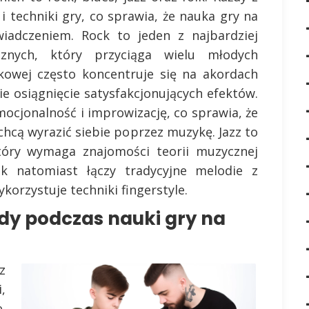
i techniki gry, co sprawia, że nauka gry na
wiadczeniem. Rock to jeden z najbardziej
znych, który przyciąga wielu młodych
kowej często koncentruje się na akordach
e osiągnięcie satysfakcjonujących efektów.
emocjonalność i improwizację, co sprawia, że
 chcą wyrazić siebie poprzez muzykę. Jazz to
tóry wymaga znajomości teorii muzycznej
olk natomiast łączy tradycyjne melodie z
orzystuje techniki fingerstyle.
ędy podczas nauki gry na
z
,
.