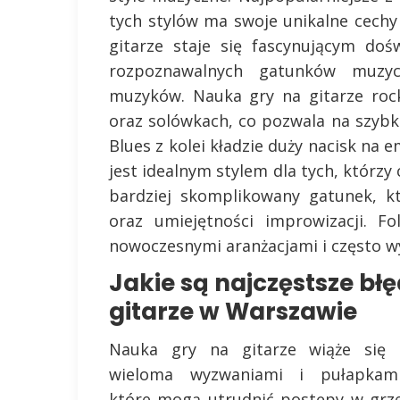
tych stylów ma swoje unikalne cechy 
gitarze staje się fascynującym doś
rozpoznawalnych gatunków muzyc
muzyków. Nauka gry na gitarze roc
oraz solówkach, co pozwala na szybki
Blues z kolei kładzie duży nacisk na 
jest idealnym stylem dla tych, którzy
bardziej skomplikowany gatunek, k
oraz umiejętności improwizacji. F
nowoczesnymi aranżacjami i często wyk
Jakie są najczęstsze bł
gitarze w Warszawie
Nauka gry na gitarze wiąże się 
wieloma wyzwaniami i pułapkami
które mogą utrudnić postępy w grze