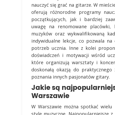
nauczyć się grać na gitarze. W mieści
oferują różnorodne programy nauc
początkujących, jak i bardziej za
uwagę na renomowane placówki, k
muzyków oraz wykwalifikowaną kadr
indywidualne lekcje, co pozwala n
potrzeb ucznia. Inne z kolei propo
doświadczeń i motywacji wśród ucz
które organizują warsztaty i konc
doskonałą okazją do praktycznego 
poznania innych pasjonatów gitary.
Jakie są najpopularniejs
Warszawie
W Warszawie można spotkać wielu p
style muzyczne. Najpopularniejsze z n