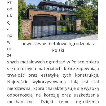
Pr
od
uk
cj
a
no
w
nowoczesne metalowe ogrodzenia z
oc
Polski
ze
snych metalowych ogrodzeń w Polsce opiera
się na różnych materiałach, które zapewniają
trwałość oraz estetykę tych konstrukcji.
Najczęściej wykorzystywaną stalą jest stal
nierdzewna, która charakteryzuje się wysoką
odpornością na korozję oraz uszkodzenia
mechaniczne. Dzięki temu ogrodzenia