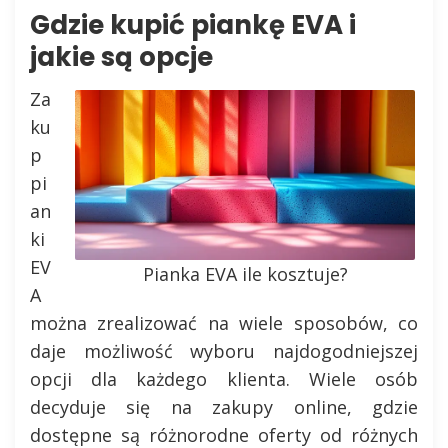
Gdzie kupić piankę EVA i
jakie są opcje
Za
ku
p
pi
an
ki
EV
Pianka EVA ile kosztuje?
A
można zrealizować na wiele sposobów, co
daje możliwość wyboru najdogodniejszej
opcji dla każdego klienta. Wiele osób
decyduje się na zakupy online, gdzie
dostępne są różnorodne oferty od różnych