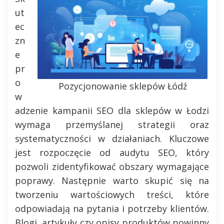
ut
ec
zn
e
pr
o
Pozycjonowanie sklepów Łódź
w
adzenie kampanii SEO dla sklepów w Łodzi
wymaga przemyślanej strategii oraz
systematyczności w działaniach. Kluczowe
jest rozpoczęcie od audytu SEO, który
pozwoli zidentyfikować obszary wymagające
poprawy. Następnie warto skupić się na
tworzeniu wartościowych treści, które
odpowiadają na pytania i potrzeby klientów.
Blogi, artykuły czy opisy produktów powinny