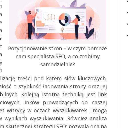
n
a
e
a
.
t
Pozycjonowanie stron – w czym pomoże
a
nam specjalista SEO, a co zrobimy
y
samodzielnie?
h
izację treści pod kątem słów kluczowych.
ość o szybkość ładowania strony oraz jej
lnych. Kolejną istotną techniką jest link
ościowych linków prowadzących do naszej
ytet witryny w oczach wyszukiwarek i mogą
w wynikach wyszukiwania. Również analiza
m skutecznej strategii SEO; pozwala ona na