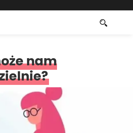
może nam
zielnie?