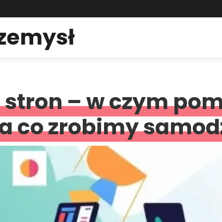
rzemysł
 stron – w czym po
, a co zrobimy samod