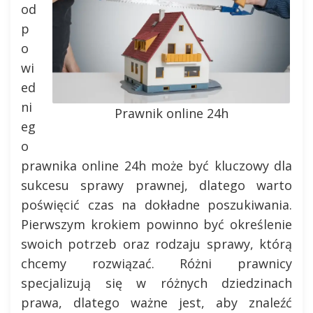
od
p
o
wi
ed
ni
Prawnik online 24h
eg
o
prawnika online 24h może być kluczowy dla
sukcesu sprawy prawnej, dlatego warto
poświęcić czas na dokładne poszukiwania.
Pierwszym krokiem powinno być określenie
swoich potrzeb oraz rodzaju sprawy, którą
chcemy rozwiązać. Różni prawnicy
specjalizują się w różnych dziedzinach
prawa, dlatego ważne jest, aby znaleźć