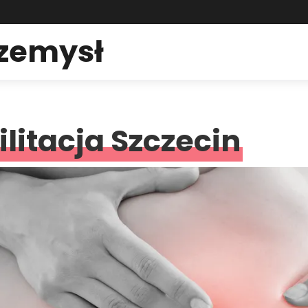
rzemysł
litacja Szczecin