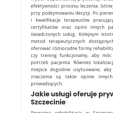
efektywności procesu leczenia. Istni
przy podejmowaniu decyzji. Po pierw
i kwalifikacje terapeutów pracuj
certyfikatów oraz opinii innych 
świadczonych usług. Kolejnym isto
metod terapeutycznych dostępnyc
oferować różnorodne formy rehabilitac
czy trening funkcjonalny, aby mó
potrzeb pacjenta. Również lokaliz
miejsce dogodnie usytuowane, aby 
znaczenia są także opinie innyc
prowadzących.
Jakie usługi oferuje pry
Szczecinie
Prywatna rehabilitacja w Szczecini