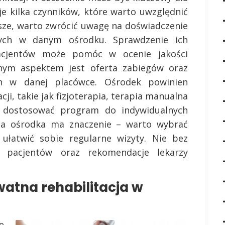
eje kilka czynników, które warto uwzględnić
sze, warto zwrócić uwagę na doświadczenie
ących w danym ośrodku. Sprawdzenie ich
pacjentów może pomóc w ocenie jakości
tnym aspektem jest oferta zabiegów oraz
h w danej placówce. Ośrodek powinien
ji, takie jak fizjoterapia, terapia manualna
c dostosować program do indywidualnych
acja ośrodka ma znaczenie – warto wybrać
ułatwić sobie regularne wizyty. Nie bez
h pacjentów oraz rekomendacje lekarzy
watna rehabilitacja w
e