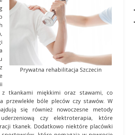
g
b
h
,
i
a
u
z
Prywatna rehabilitacja Szczecin
e
i
 z tkankami miękkimi oraz stawami, co
a przewlekłe bóle pleców czy stawów. W
znajdują się również nowoczesne metody
 uderzeniową czy elektroterapia, które
racji tkanek. Dodatkowo niektóre placówki
la sportowców, które pomagają w powrocie