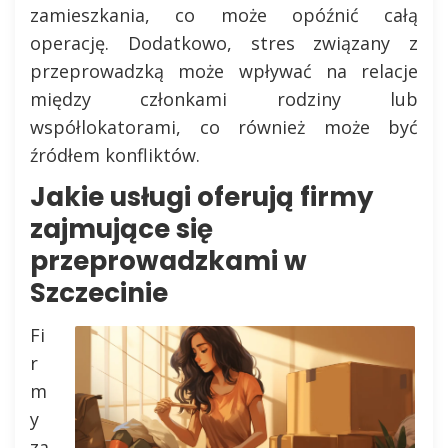
zamieszkania, co może opóźnić całą
operację. Dodatkowo, stres związany z
przeprowadzką może wpływać na relacje
między członkami rodziny lub
współlokatorami, co również może być
źródłem konfliktów.
Jakie usługi oferują firmy
zajmujące się
przeprowadzkami w
Szczecinie
Fi
r
m
y
za