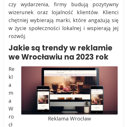
czy wydarzenia, firmy budują pozytywny
wizerunek oraz lojalność klientów. Klienci
chętniej wybierają marki, które angażują się
w życie społeczności lokalnej i wspierają jej
rozwój.
Jakie są trendy w reklamie
we Wrocławiu na 2023 rok
Re
kl
a
m
a
W
ro
Reklama Wrocław
cł