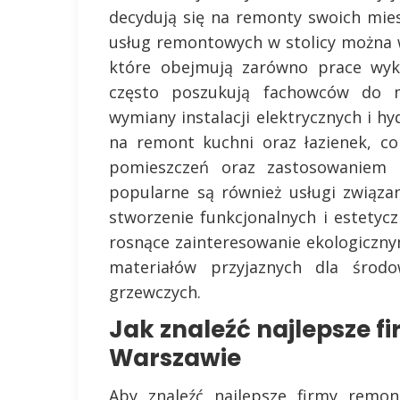
decydują się na remonty swoich mie
usług remontowych w stolicy można
które obejmują zarówno prace wyko
często poszukują fachowców do m
wymiany instalacji elektrycznych i hy
na remont kuchni oraz łazienek, c
pomieszczeń oraz zastosowaniem 
popularne są również usługi związa
stworzenie funkcjonalnych i estetyc
rosnące zainteresowanie ekologiczny
materiałów przyjaznych dla środ
grzewczych.
Jak znaleźć najlepsze 
Warszawie
Aby znaleźć najlepsze firmy remo