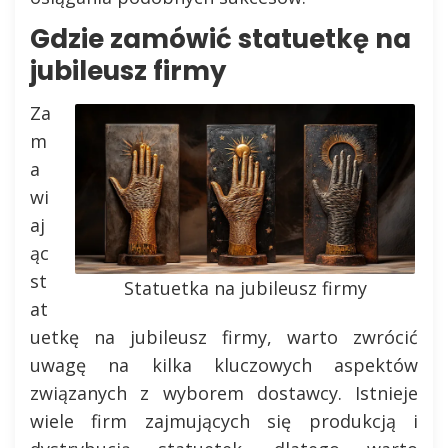
Gdzie zamówić statuetkę na
jubileusz firmy
Za
m
a
wi
aj
ąc
st
Statuetka na jubileusz firmy
at
uetkę na jubileusz firmy, warto zwrócić
uwagę na kilka kluczowych aspektów
związanych z wyborem dostawcy. Istnieje
wiele firm zajmujących się produkcją i