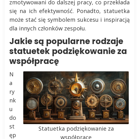
zmotywowani do dalszej pracy, co przekłada
się na ich efektywność. Ponadto, statuetka
może stać się symbolem sukcesu i inspiracją
dla innych członków zespołu.
Jakie są popularne rodzaje
statuetek podziękowanie za
współpracę
N
a
ry
nk
u
do
st
Statuetka podziękowanie za
ęp
współpracę