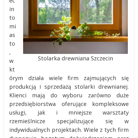
ec
in
to
mi
as
to
,
Stolarka drewniana Szczecin
w
kt
órym działa wiele firm zajmujących się
produkcją i sprzedażą stolarki drewnianej.
Klienci mają do wyboru zarówno duże
przedsiębiorstwa oferujące kompleksowe
usługi, jak i mniejsze warsztaty
rzemieślnicze specjalizujące się w
indywidualnych projektach. Wiele z tych firm